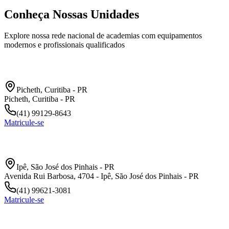
Conheça Nossas Unidades
Explore nossa rede nacional de academias com equipamentos
modernos e profissionais qualificados
Xaxim Picheth
Picheth
,
Curitiba
-
PR
Picheth, Curitiba - PR
(41) 99129-8643
Matricule-se
Afonso Pena
Ipê
,
São José dos Pinhais
-
PR
Avenida Rui Barbosa, 4704 - Ipê, São José dos Pinhais - PR
(41) 99621-3081
Matricule-se
Água Verde