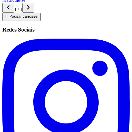
Matricule-se
1
/
1
⏸ Pausar
carrossel
Redes Sociais