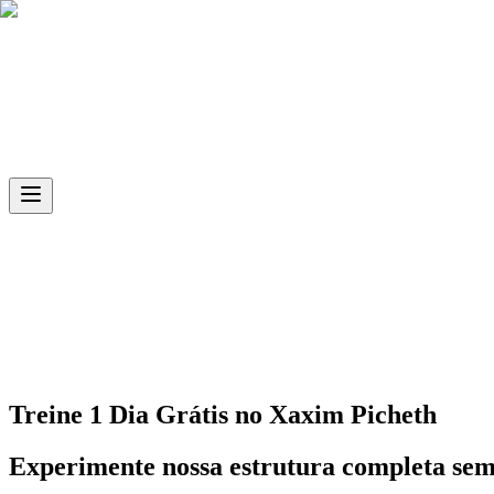
Skip to main content
Ph.D
Sports
Unidade
Xaxim Picheth
Treine 1 Dia Grátis no
Xaxim Picheth
Experimente nossa estrutura completa se