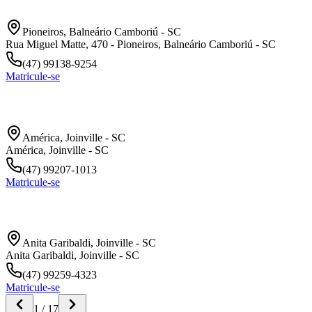
Pioneiros
,
Balneário Camboriú
-
SC
Rua Miguel Matte, 470 - Pioneiros, Balneário Camboriú - SC
(47) 99138-9254
Matricule-se
Joinville América
América
,
Joinville
-
SC
América, Joinville - SC
(47) 99207-1013
Matricule-se
Joinville Anita Garibaldi
Anita Garibaldi
,
Joinville
-
SC
Anita Garibaldi, Joinville - SC
(47) 99259-4323
Matricule-se
1
/
17