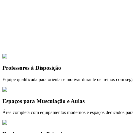
as e programas personalizados para você se sentir motivado e alcançar s
sa estrutura foi pensada para proporcionar conforto, segurança e excelê
Clique para ampl
📸
1
de
5
⏸️ Pausar
Professores à Disposição
Equipe qualificada para orientar e motivar durante os treinos com segu
Espaços para Musculação e Aulas
Área completa com equipamentos modernos e espaços dedicados para 