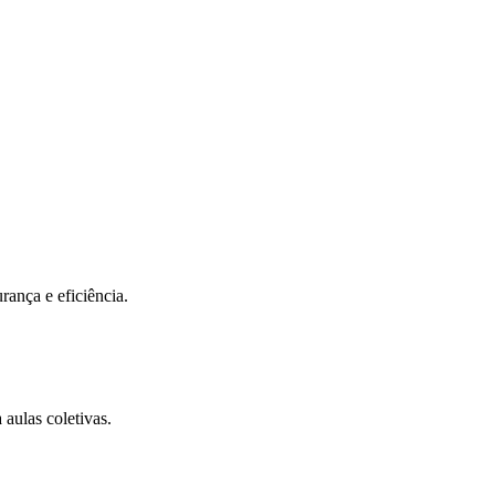
eus objetivos.
ncia em cada detalhe, criando o ambiente ideal para sua jornada de tran
iar
rança e eficiência.
aulas coletivas.