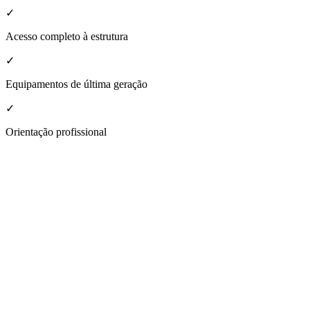
✓
Acesso completo à estrutura
✓
Equipamentos de última geração
✓
Orientação profissional
nheça a estrutura da nossa unidade
Palmei
espaço moderno e acolhedor, projetado para atender a todas as suas ne