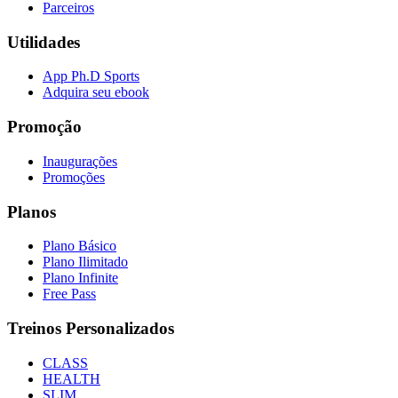
Parceiros
Utilidades
App Ph.D Sports
Adquira seu ebook
Promoção
Inaugurações
Promoções
Planos
Plano Básico
Plano Ilimitado
Plano Infinite
Free Pass
Treinos Personalizados
CLASS
HEALTH
SLIM