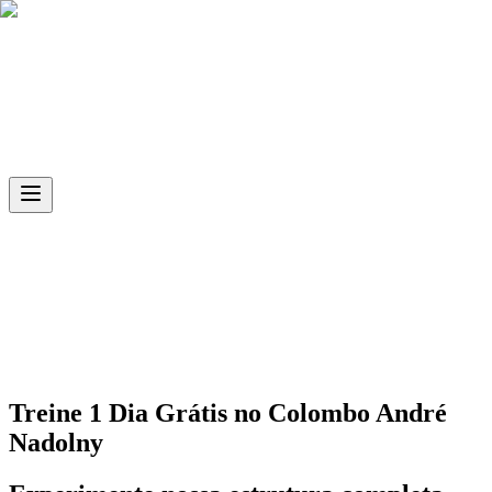
Skip to main content
Ph.D
Sports
Unidade
Colombo André Nadolny
Treine 1 Dia Grátis no
Colombo André
Nadolny